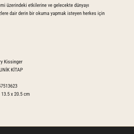
imi üzerindeki etkilerine ve gelecekte dünyayı
zlere dair derin bir okuma yapmak isteyen herkes için
y Kissinger
UNİK KİTAP
7513623
:
13.5 x 20.5 cm