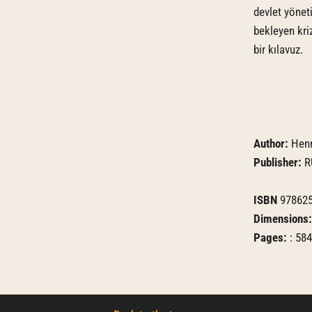
devlet yönet
bekleyen kri
bir kılavuz.
Author:
Henr
Publisher:
R
ISBN
978625
Dimensions
Pages:
: 584