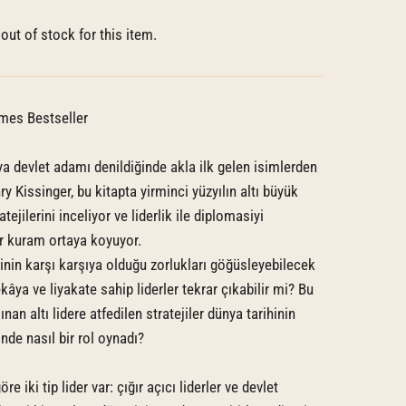
out of stock for this item.
mes Bestseller
a devlet adamı denildiğinde akla ilk gelen isimlerden
ry Kissinger, bu kitapta yirminci yüzyılın altı büyük
atejilerini inceliyor ve liderlik ile diplomasiyi
bir kuram ortaya koyuyor.
nin karşı karşıya olduğu zorlukları göğüsleyebilecek
kâya ve liyakate sahip liderler tekrar çıkabilir mi? Bu
ınan altı lidere atfedilen stratejiler dünya tarihinin
nde nasıl bir rol oynadı?
re iki tip lider var: çığır açıcı liderler ve devlet