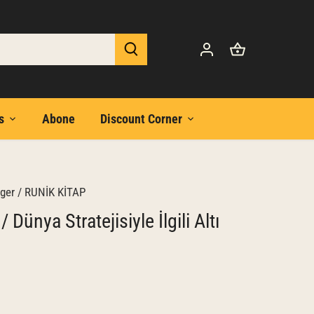
s
Abone
Discount Corner
ger
/
RUNİK KİTAP
 / Dünya Stratejisiyle İlgili Altı