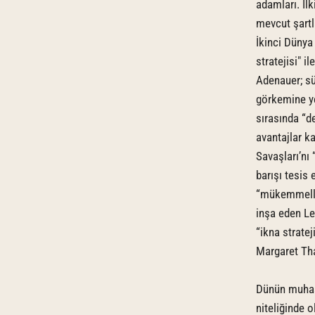
adamları. İlk
mevcut şartla
İkinci Dünya
stratejisi" 
Adenauer; sür
görkemine y
sırasında “de
avantajlar ka
Savaşları’nı 
barışı tesis
“mükemmellik
inşa eden Le
“ikna strate
Margaret That
Dünün muhase
niteliğinde o