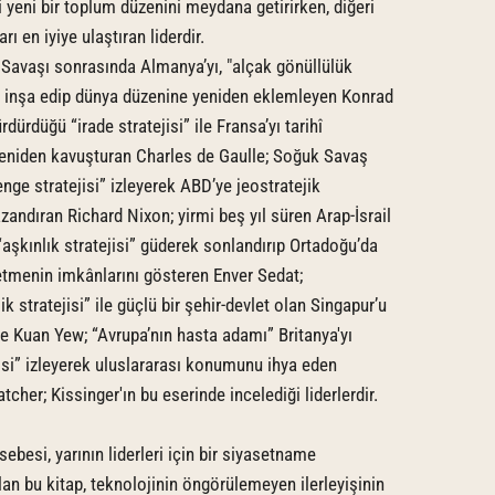
i yeni bir toplum düzenini meydana getirirken, diğeri
rı en iyiye ulaştıran liderdir.
 Savaşı sonrasında Almanya’yı, "alçak gönüllülük
ile inşa edip dünya düzenine yeniden eklemleyen Konrad
dürdüğü “irade stratejisi” ile Fransa’yı tarihî
eniden kavuşturan Charles de Gaulle; Soğuk Savaş
nge stratejisi” izleyerek ABD’ye jeostratejik
zandıran Richard Nixon; yirmi beş yıl süren Arap-İsrail
“aşkınlık stratejisi” güderek sonlandırıp Ortadoğu’da
 etmenin imkânlarını gösteren Enver Sedat;
 stratejisi” ile güçlü bir şehir-devlet olan Singapur’u
e Kuan Yew; “Avrupa’nın hasta adamı” Britanya'yı
jisi” izleyerek uluslararası konumunu ihya eden
cher; Kissinger'ın bu eserinde incelediği liderlerdir.
besi, yarının liderleri için bir siyasetname
lan bu kitap, teknolojinin öngörülemeyen ilerleyişinin