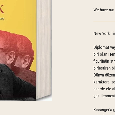
We have run 
New York Ti
Diplomat vey
biri olan Hen
figürünün str
birleştiren 
Dünya düzeni
karaktere, ze
eserde ele al
şekillenmesi
Kissinger’a gö