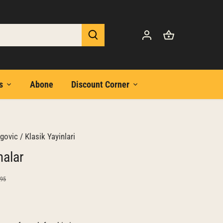
s
Abone
Discount Corner
egovic
/
Klasik Yayinlari
alar
95