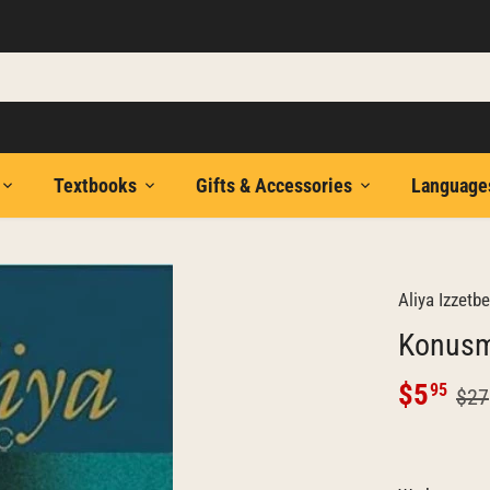
Textbooks
Gifts & Accessories
Language
Aliya Izzetb
Konusm
$5
95
$27