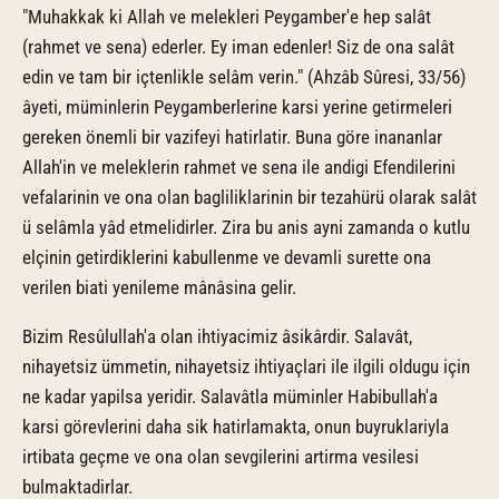
"Muhakkak ki Allah ve melekleri Peygamber'e hep salât
(rahmet ve sena) ederler. Ey iman edenler! Siz de ona salât
edin ve tam bir içtenlikle selâm verin." (Ahzâb Sûresi, 33/56)
âyeti, müminlerin Peygamberlerine karsi yerine getirmeleri
gereken önemli bir vazifeyi hatirlatir. Buna göre inananlar
Allah'in ve meleklerin rahmet ve sena ile andigi Efendilerini
vefalarinin ve ona olan bagliliklarinin bir tezahürü olarak salât
ü selâmla yâd etmelidirler. Zira bu anis ayni zamanda o kutlu
elçinin getirdiklerini kabullenme ve devamli surette ona
verilen biati yenileme mânâsina gelir.
Bizim Resûlullah'a olan ihtiyacimiz âsikârdir. Salavât,
nihayetsiz ümmetin, nihayetsiz ihtiyaçlari ile ilgili oldugu için
ne kadar yapilsa yeridir. Salavâtla müminler Habibullah'a
karsi görevlerini daha sik hatirlamakta, onun buyruklariyla
irtibata geçme ve ona olan sevgilerini artirma vesilesi
bulmaktadirlar.